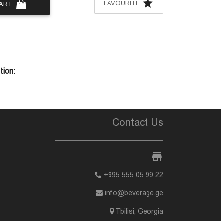
FAVOURITE
CART
tion:
Contact Us
+995 555 05 99 22
info@beverage.ge
Tbilisi, Georgia