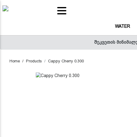
(CURRENT)
WATER
(C
WATER
(CURRENT)
SNACKS
შეკვეთის მინიმალ
(
FRUITS AND VEGETABLES JUICE
Home
Products
Cappy Cherry 0.300
(CURREN
POPORELLI - RED SAUCE