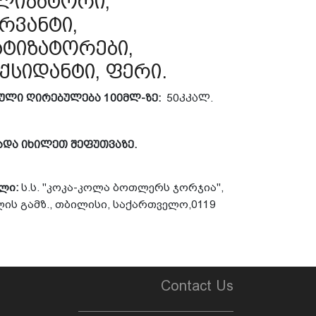
ლიზატორი,
რვანტი,
ტიზატორები,
ქსიდანტი, ფერი.
კული
ღირებულება
100
მლ
-
ზე
:
50
კკალ
.
ადა
იხილეთ
შეფუთვაზე
.
ელი
:
ს
.
ს
. "
კოკა
-
კოლა
ბოთლერს
ჯორჯია
",
ლის
გამზ
.,
თბილისი
,
საქართველო
,0119
Contact Us