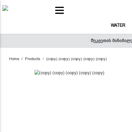
(CURRENT)
WATER
(C
WATER
(CURRENT)
SNACKS
შეკვეთის მინიმალ
(
FRUITS AND VEGETABLES JUICE
Home
Products
(copy) (copy) (copy) (copy) (copy)
(CURREN
POPORELLI - RED SAUCE