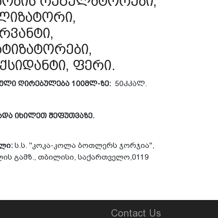
ნობის რეგულატორები,
ლიზატორი,
რვანტი,
ტიზატორები,
ქსიდანტი, ფერი.
კული
ღირებულება
100
მლ
-
ზე
:
50
კკალ
.
ადა
იხილეთ
შეფუთვაზე
.
ელი
:
ს
.
ს
. "
კოკა
-
კოლა
ბოთლერს
ჯორჯია
",
ლის
გამზ
.,
თბილისი
,
საქართველო
,0119
Contact Us