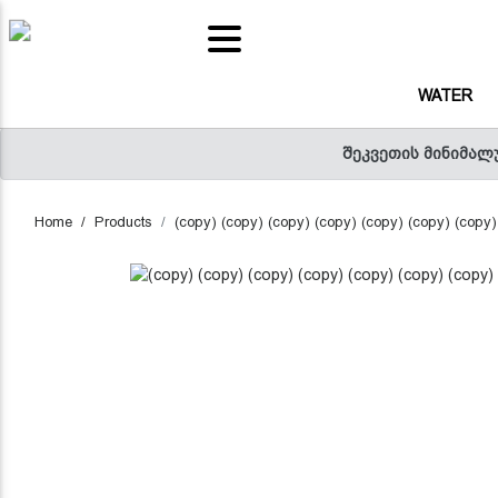
(CURRENT)
WATER
(C
WATER
(CURRENT)
SNACKS
შეკვეთის მინიმალ
(
FRUITS AND VEGETABLES JUICE
Home
Products
(copy) (copy) (copy) (copy) (copy) (copy) (copy)
(CURREN
POPORELLI - RED SAUCE