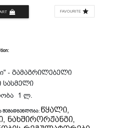
FAVOURITE
CART
tion:
" -
გამაგრილებელი
ი
ი
სასმელი
ობა
1
ლ
.
წყალი,
ს
შემადგენლობა
:
ი, ნახშირორჟანგი,